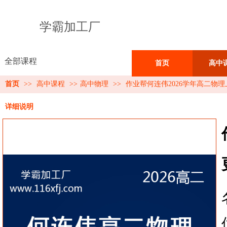
学霸加工厂
全部课程
首页
高中
首页
>>
高中课程
>>
高中物理
>>
作业帮何连伟2026学年高二物
详细说明