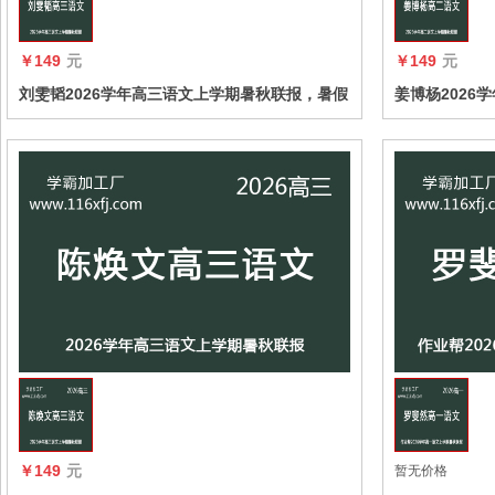
￥149
元
￥149
元
刘雯韬2026学年高三语文上学期暑秋联报，暑假
姜博杨2026
班更新完毕，秋季班同步更新中
班更新完毕，
收藏
￥149
元
暂无价格