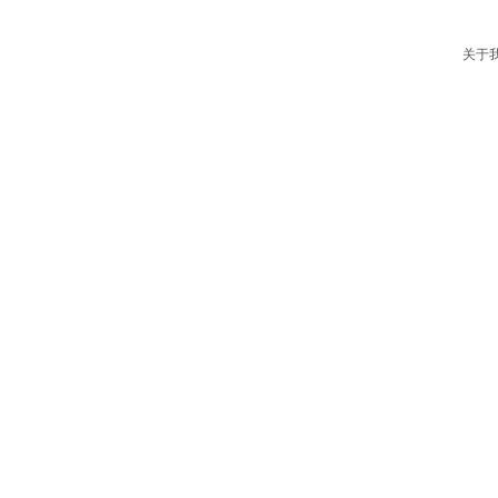
高中化学
初中化学
高中生物
初中生物
关于
高中历史
初中历史
高中政治
初中政治
高中地理
初中地理