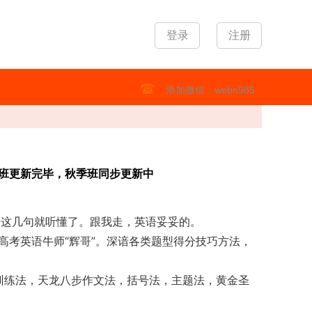
登录
注册
添加微信：webn985
假班更新完毕，秋季班同步更新中
哥这几句就听懂了。跟我走，英语妥妥的。
的高考英语牛师“辉哥”。深谙各类题型得分技巧方法，
鬼训练法，天龙八步作文法，括号法，主题法，黄金圣