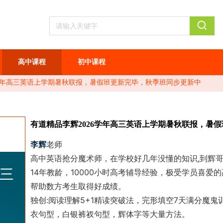
高中课程
初中课程
6学年高三英语上学期暑秋联报，暑假班更新完毕，秋季班同步更新中
有道精品李辉2026学年高三英语上学期暑秋联报，暑
李辉
老师
高中英语抢分魔术师，在学校好几年没懂的知识,到辉
14年教龄，10000小时高考辅导经验，极受学员喜爱
帮助数方考生取得好成绩。
独创:阅读理解5+1精读突破法，完形填空7天满分魔
衣句型，白银裤衩句型，辉体字等大量方法。